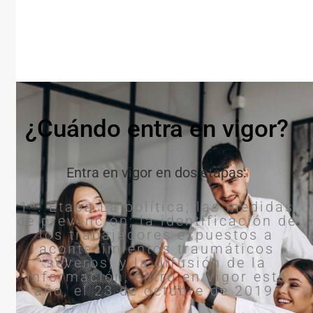
¿Cuándo entra en vigor?
Entra en vigor en dos etapas:
1ª. Etapa La política; las medidas
de prevención; la identificación de
los trabajadores expuestos a
acontecimientos traumáticos
severos, y la difusión de la
información, entró en vigor este
año, el 23 de octubre de 2019.