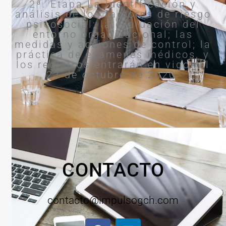
2ª. Etapa La identificación y
análisis de los factores de riesgo
psicosocial; la evaluación del
entorno organizacional; las
medidas y acciones de control; la
práctica de exámenes médicos, y
los registros entrarán en vigor el
23 de octubre de 2020.
CONTACTO
contacto@impulsogch.com